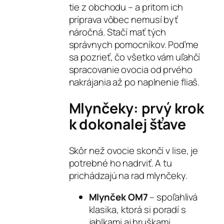
tie z obchodu – a pritom ich
príprava vôbec nemusí byť
náročná. Stačí mať tých
správnych pomocníkov. Poďme
sa pozrieť, čo všetko vám uľahčí
spracovanie ovocia od prvého
nakrájania až po naplnenie fliaš.
Mlynčeky: prvý krok
k dokonalej šťave
Skôr než ovocie skončí v lise, je
potrebné ho nadrviť. A tu
prichádzajú na rad mlynčeky.
Mlynček OM7
– spoľahlivá
klasika, ktorá si poradí s
jablkami aj hruškami.