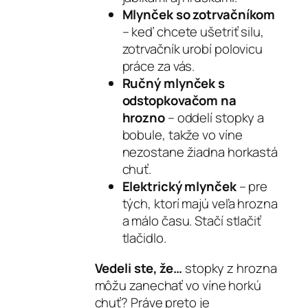
Mlynček so zotrvačníkom
– keď chcete ušetriť silu,
zotrvačník urobí polovicu
práce za vás.
Ručný mlynček s
odstopkovačom na
hrozno
– oddelí stopky a
bobule, takže vo víne
nezostane žiadna horkastá
chuť.
Elektrický mlynček
– pre
tých, ktorí majú veľa hrozna
a málo času. Stačí stlačiť
tlačidlo.
Vedeli ste, že…
stopky z hrozna
môžu zanechať vo víne horkú
chuť? Práve preto je