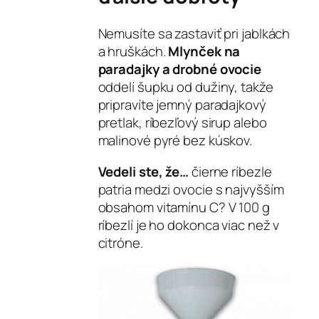
Nemusíte sa zastaviť pri jablkách
a hruškách.
Mlynček na
paradajky a drobné ovocie
oddelí šupku od dužiny, takže
pripravíte jemný paradajkový
pretlak, ríbezľový sirup alebo
malinové pyré bez kúskov.
Vedeli ste, že…
čierne ríbezle
patria medzi ovocie s najvyšším
obsahom vitamínu C? V 100 g
ríbezlí je ho dokonca viac než v
citróne.