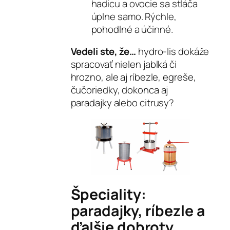
hadicu a ovocie sa stláča
úplne samo. Rýchle,
pohodlné a účinné.
Vedeli ste, že…
hydro-lis dokáže
spracovať nielen jablká či
hrozno, ale aj ríbezle, egreše,
čučoriedky, dokonca aj
paradajky alebo citrusy?
Špeciality:
paradajky, ríbezle a
ďalšie dobroty