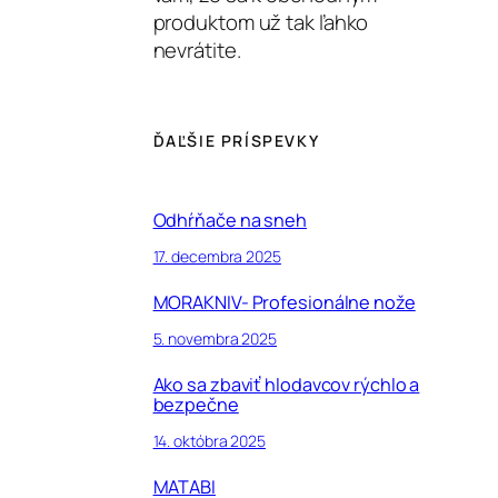
produktom už tak ľahko
nevrátite.
ĎAĽŠIE PRÍSPEVKY
Odhŕňače na sneh
17. decembra 2025
MORAKNIV- Profesionálne nože
5. novembra 2025
Ako sa zbaviť hlodavcov rýchlo a
bezpečne
14. októbra 2025
MATABI