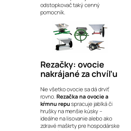
odstopkovač taký cenný
pomocník.
Rezačky: ovocie
nakrájané za chvíľu
Nie všetko ovocie sa dá drviť
rovno.
Rezačka na ovocie a
kŕmnu repu
spracuje jablká či
hrušky na menšie kúsky –
ideálne na lisovanie alebo ako
zdravé maškrty pre hospodárske