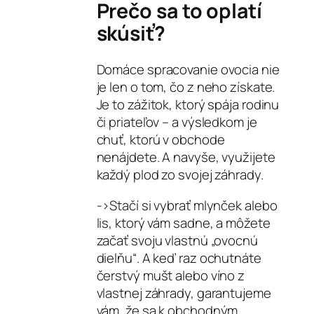
Prečo sa to oplatí
skúsiť?
Domáce spracovanie ovocia nie
je len o tom, čo z neho získate.
Je to zážitok, ktorý spája rodinu
či priateľov – a výsledkom je
chuť, ktorú v obchode
nenájdete. A navyše, využijete
každý plod zo svojej záhrady.
->Stačí si vybrať mlynček alebo
lis, ktorý vám sadne, a môžete
začať svoju vlastnú „ovocnú
dielňu“. A keď raz ochutnáte
čerstvý mušt alebo víno z
vlastnej záhrady, garantujeme
vám, že sa k obchodným