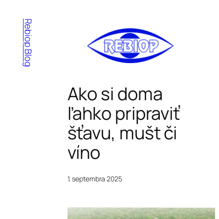
Prejsť
na
Rebiop Blog
obsah
Ako si doma
ľahko pripraviť
šťavu, mušt či
víno
1. septembra 2025