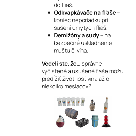
do fliaš.
Odkvapkávače na fľaše
–
koniec neporiadku pri
sušení umytých fliaš.
Demižóny a sudy
– na
bezpečné uskladnenie
muštu či vína.
Vedeli ste, že…
správne
vyčistené a usušené fľaše môžu
predĺžiť životnosť vína až o
niekoľko mesiacov?